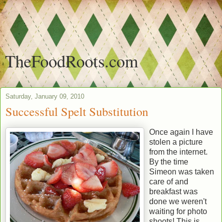
TheFoodRoots.com
Saturday, January 09, 2010
Successful Spelt Substitution
Once again I have
stolen a picture
from the internet.
By the time
Simeon was taken
care of and
breakfast was
done we weren't
waiting for photo
shoots! This is