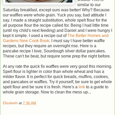
similar to our
Saturday breakfast, except ours was better! Why? Because
our waffles were whole grain. Yuck you say, bad attitude I
say. I made a straight substitution, whole spelt flour for the
all purpose flour the recipe called for. Being I had little time
(until my child's next feeding) and Daniel and I were hungry I
kept it simple. I used a recipe out of
The Better Homes and
Gardens New Cook Book
. I must say I have better waffle
recipes, but they require an overnight rise. Here is a
pancake recipe I love, Sourdough silver dollar pancakes.
These can't be beat, but require some prep the night before.
At any rate the quick fix waffles were very good this morning.
Spelt flour is lighter in color than whole wheat and has a
milder flavor. It is perfect for quick breads, muffins, cookies,
and pancakes or waffles. Try it yourself, be sure to get whole
spelt flour and be sure it is fresh. Here's a
link
to a guide to
whole grain storage. Now to clean the mess up...
Elizabeth
at
7:36 AM