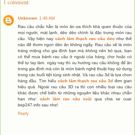
1 comment:
Unknown
1:46 AM
Rau câu chắc hẳn là món ăn ưa thích khá quen thuộc của
mọi người, mát lạnh, dẻo dẻo chính là đặc trưng món rau
câu. Vậy hiện nay
cách làm thạch rau câu dẻo
như thế
nào để thơm ngon dẻo ăn không ngấy. Rau câu sẽ là món
tráng miệng cho gia đình bạn mà không nên bỏ qua, bạn
có thể mua bánh rau câu ở ngoài của hàng, chợ hoặc có
thể tự tay làm. ngày nay thì xu hướng rau câu không để ăn
trong gia đình mà còn là món bánh nghệ thuật hay sử dụng
trong các buổi tiệt tùng sinh nhật. Và rau câu 3d là lựa chọn
hàng đầu. Tìm hiểu
cách làm thạch rau câu 3d
đơn gian
hiệu quả. Ngoài rau câu 3D ra thì con nhiều loại rau câu
khác được chế biến từ những nguyên liệu khác nhau chẳn
hạn như:
cách làm rau câu xoài
qua chia se cuar
bep247.info sau nhe!
Reply